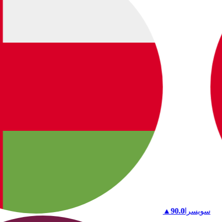
سويسرا
90.0
▲