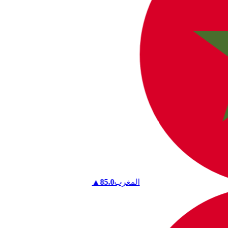
المغرب
85.0
▲