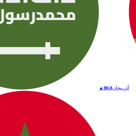
أذربيجان
80.0
▲