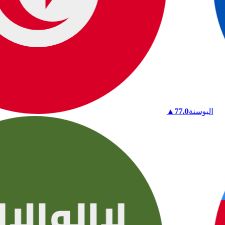
البوسنة
77.0
▲