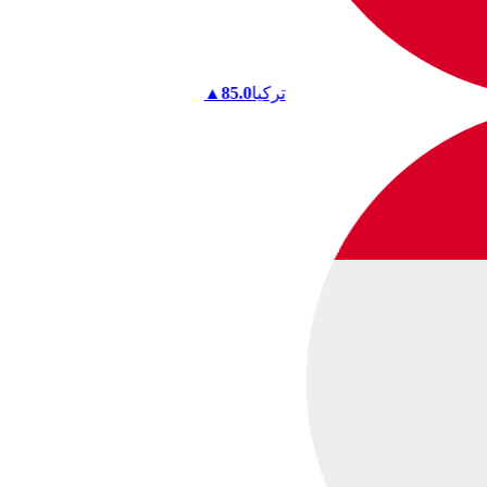
تركيا
85.0
▲