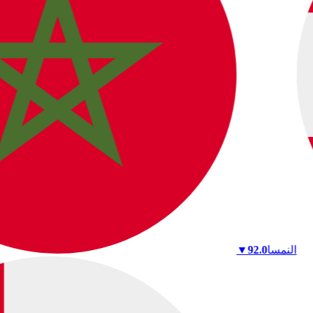
النمسا
92.0
▼