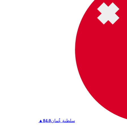
سلطنة عُمان
84.0
▲