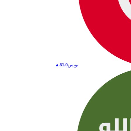
تونس
81.0
▲