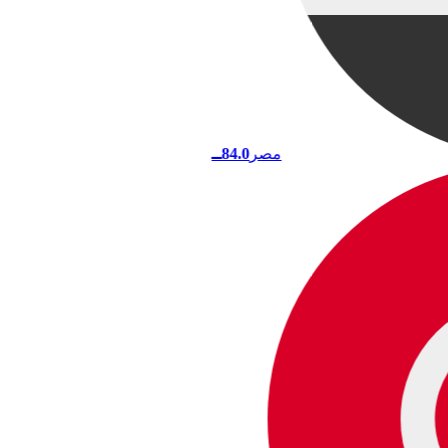
مصر
84.0
ــ