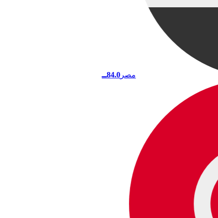
مصر
84.0
ــ