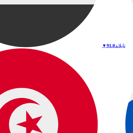
تايلاند
91.0
▼