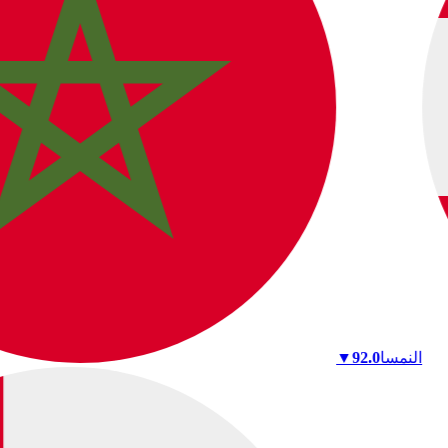
النمسا
92.0
▼