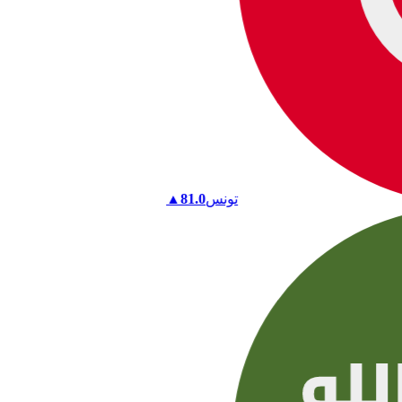
تونس
81.0
▲