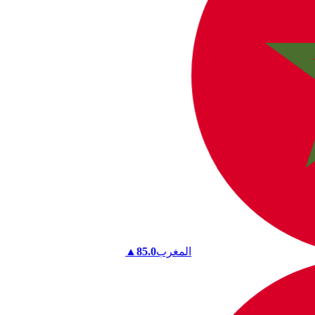
المغرب
85.0
▲