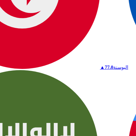
البوسنة
77.0
▲