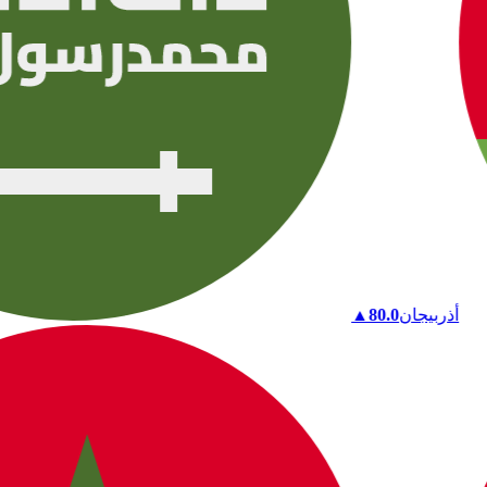
أذربيجان
80.0
▲