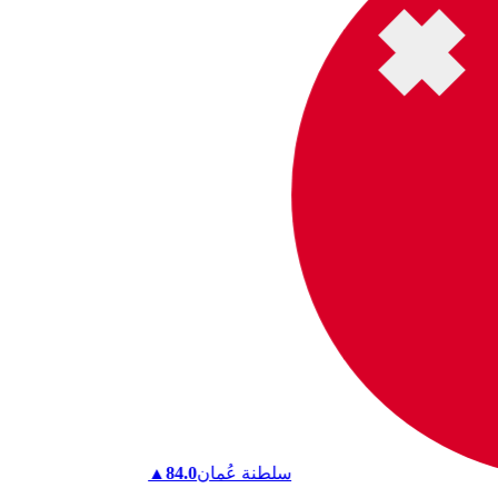
سلطنة عُمان
84.0
▲