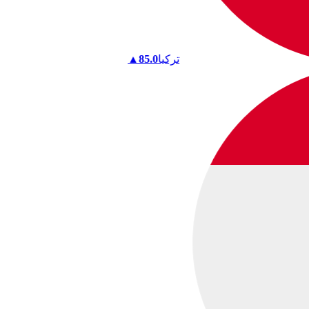
تركيا
85.0
▲