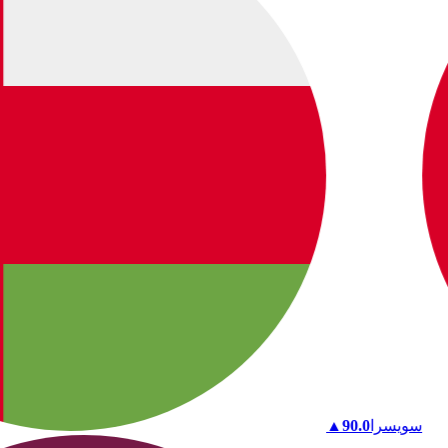
سويسرا
90.0
▲