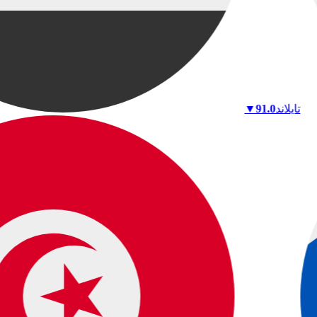
تايلاند
91.0
▼