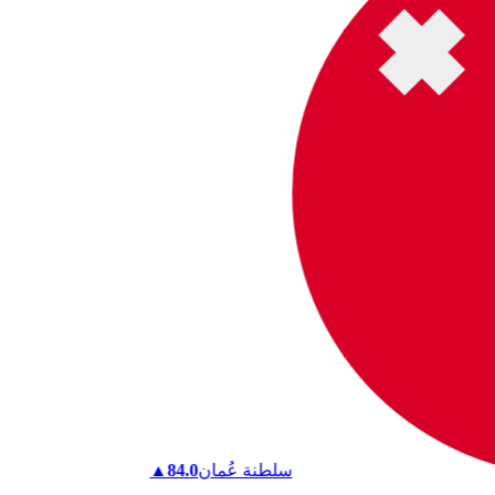
سلطنة عُمان
84.0
▲