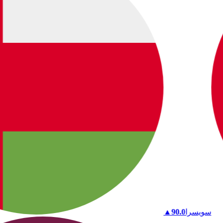
سويسرا
90.0
▲