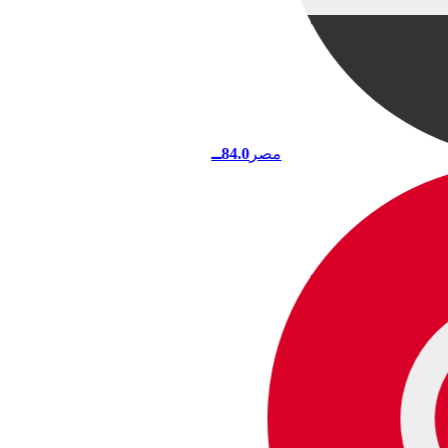
مصر
84.0
ــ