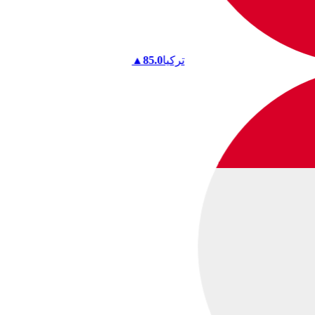
تركيا
85.0
▲