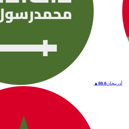
أذربيجان
80.0
▲