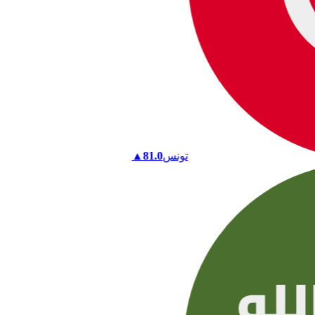
تونس
81.0
▲