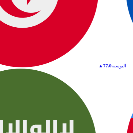
البوسنة
77.0
▲