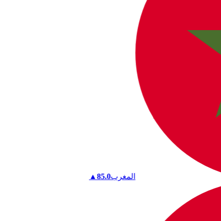
المغرب
85.0
▲