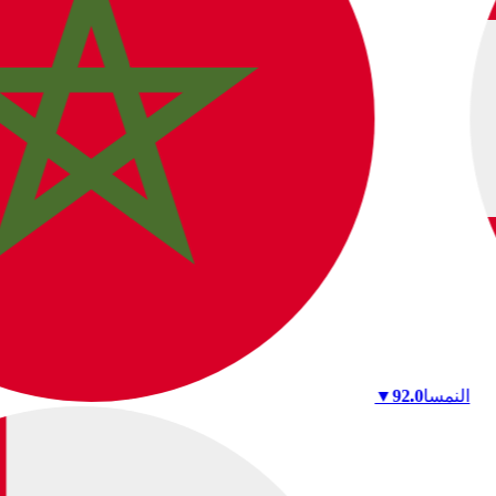
النمسا
92.0
▼