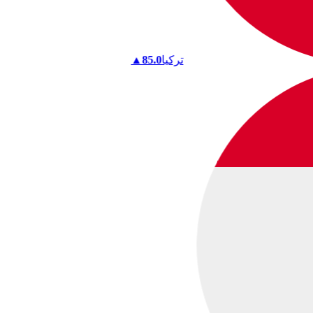
تركيا
85.0
▲