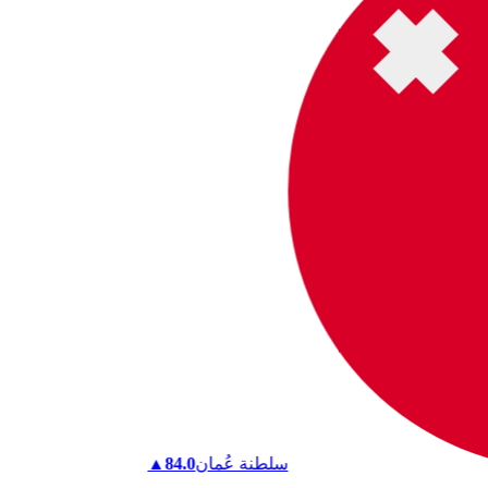
سلطنة عُمان
84.0
▲