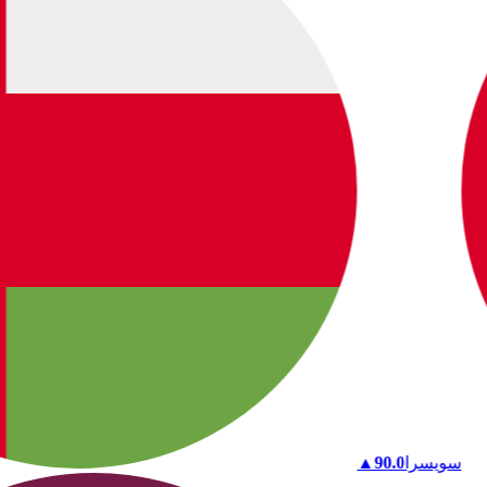
سويسرا
90.0
▲