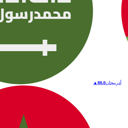
أذربيجان
80.0
▲