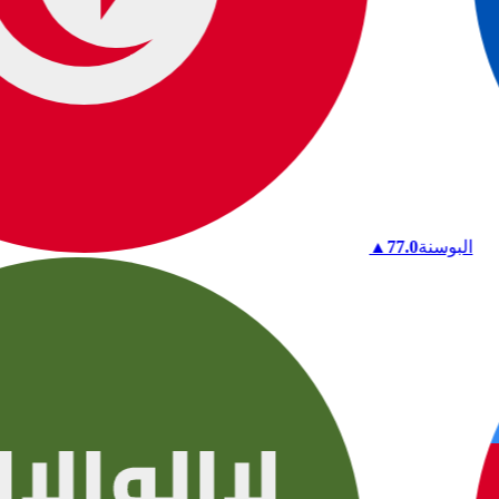
البوسنة
77.0
▲