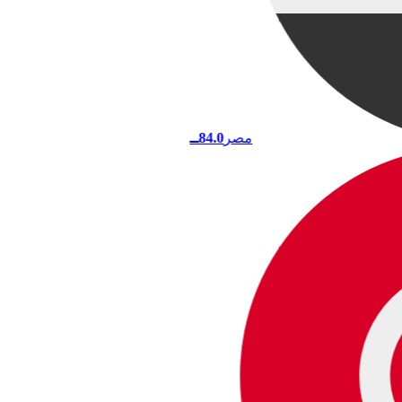
مصر
84.0
ــ