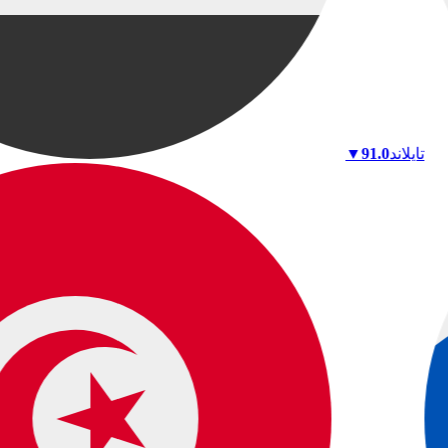
تايلاند
91.0
▼