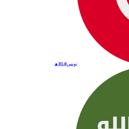
تونس
81.0
▲