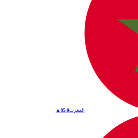
المغرب
85.0
▲