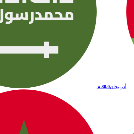
أذربيجان
80.0
▲