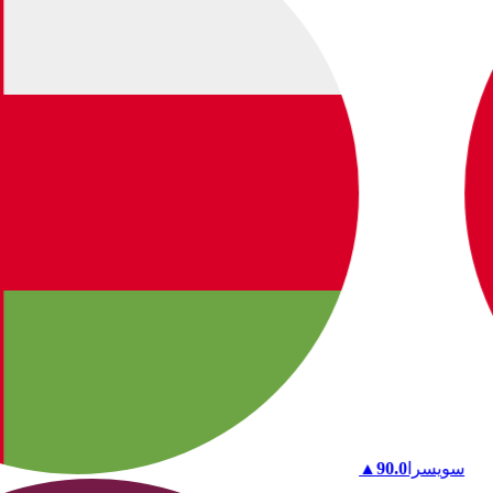
سويسرا
90.0
▲