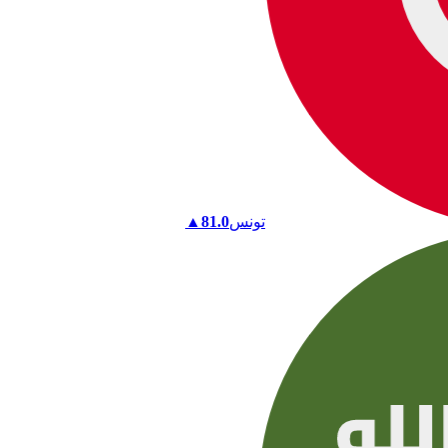
تونس
81.0
▲