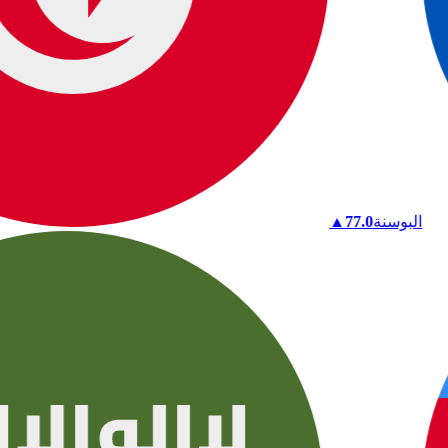
البوسنة
77.0
▲