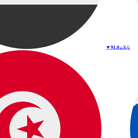
تايلاند
91.0
▼