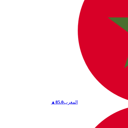
المغرب
85.0
▲