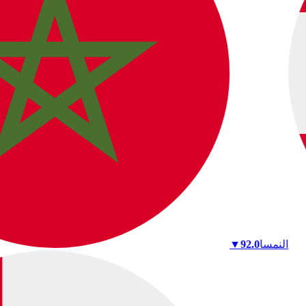
النمسا
92.0
▼