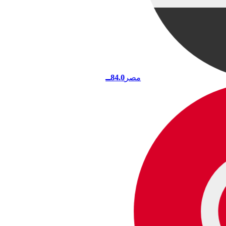
مصر
84.0
ــ